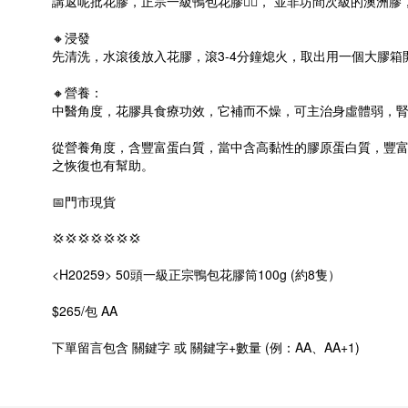
講返呢批花膠，正宗一級鴨包花膠
👍🏻
， 並非坊間次級的澳洲膠，
🔸
浸發
先清洗，水滾後放入花膠，滾3-4分鐘熄火，取出用一個大膠箱
🔸
營養：
中醫角度，花膠具食療功效，它補而不燥，可主治身虛體弱，
從營養角度，含豐富蛋白質，當中含高黏性的膠原蛋白質，豐
之恢復也有幫助。
📅
門市現貨
💢
💢
💢
💢
💢
💢
💢
<H20259> 50頭一級正宗鴨包花膠筒100g (約8隻）
$265/包 AA
下單留言包含 關鍵字 或 關鍵字+數量 (例：AA、AA+1)