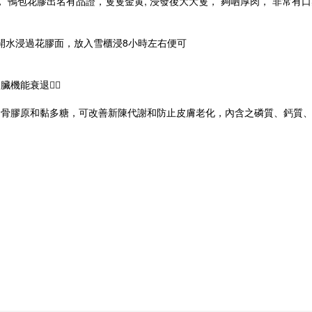
 鴨包花膠出名有品證，隻隻金黄, 浸發後大大隻， 夠哂厚肉， 非常有口
開水浸過花膠面，放入雪櫃浸8小時左右便可
腎臟機能衰退
👍🏻
富骨膠原和黏多糖，可改善新陳代謝和防止皮膚老化，內含之磷質、鈣質