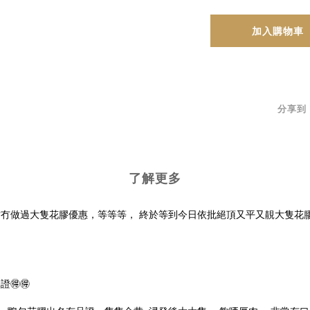
加入購物車
分享到
了解更多
冇做過大隻花膠優惠，等等等， 終於等到今日依批絕頂又平又靚大隻花
保證
🉐
🉐