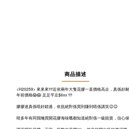
商品描述
<H20259> 來來來
‼️
‼️
近依兩年大隻花膠一直價格高企，真係好耐
年前價格
😱
😱
足足平左$6xx
‼️
‼️
膠膠迷真係唔好錯過，依批絕對係買到賺到唔係講笑
😉
😉
咁多年有同我哋買開花膠海味嘅都知道絕對係一級靚貨，信心