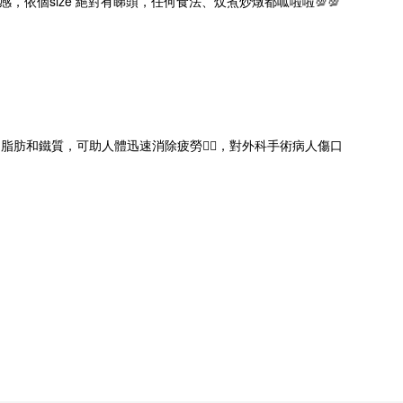
感，依個size 絕對有睇頭，任何食法、炆煮炒燉都呱啦啦
💯
💯
、脂肪和鐵質，可助人體迅速消除疲勞
👍🏻
，對外科手術病人傷口