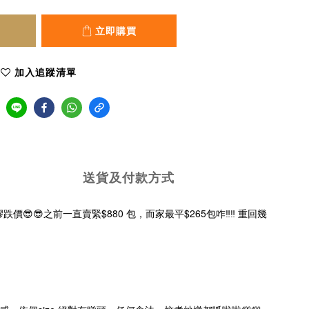
立即購買
加入追蹤清單
送貨及付款方式
膠跌價
😎
😎
之前一直賣緊$880 包，而家最平$265包咋
‼️
‼️
重回幾