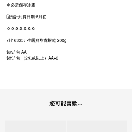
🔶必需儲存冰霜
🗓️預計到貨日期:8月初
💢💢💢💢💢💢💢
<H16325> 生曬鮮甜虎蝦乾 200g
$99/ 包 AA
$89/ 包 （2包或以上）AA+2
您可能喜歡...