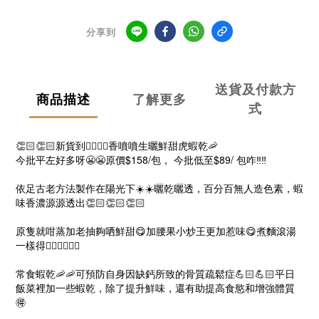
分享到
送貨及付款方
商品描述
了解更多
式
👏🏻👏🏻新貨到👍🏻👍🏻香噴噴生曬鮮甜虎蝦乾🦐
今批平左好多呀😬😬原價$158/包， 今批低至$89/ 包咋‼️‼️
依足古老方法製作在陽光下☀️☀️曬乾曬透，百分百無人造色素，蝦
味香濃源源透出👏🏻👏🏻👏🏻
原隻就咁蒸加老抽夠哂鮮甜😋加腰果小炒王更加惹味😋煮麵滾湯
一樣得👍🏻👍🏻👍🏻
常食蝦乾🦐🦐可預防自身因缺鈣所致的骨質疏鬆症💪🏻💪🏻平日
飯菜裡加一些蝦乾，除了提升鮮味，還有助提高食慾和增強體質
🉐