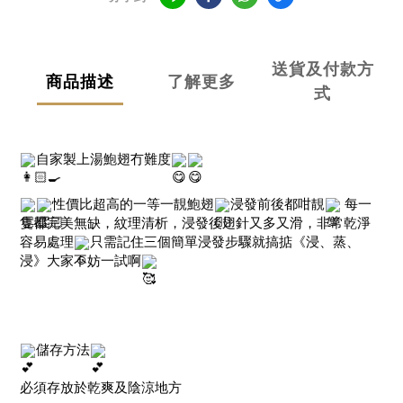
送貨及付款方
商品描述
了解更多
式
自家製上湯鮑翅冇難度
性價比超高的一等一靚鮑翅
浸發前後都咁靚
 每一
隻都完美無缺，紋理清析，浸發後翅針又多又滑，非常乾淨
容易處理
只需記住三個簡單浸發步驟就搞掂《浸、蒸、
浸》大家不妨一試啊
儲存方法
必須存放於乾爽及陰涼地方