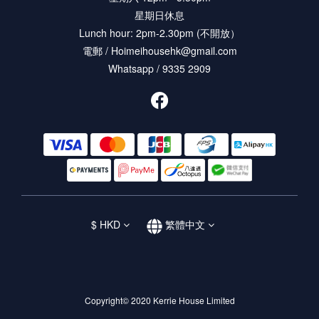
星期日休息
Lunch hour: 2pm-2.30pm (不開放）
電郵 / Hoimeihousehk@gmail.com
Whatsapp / 9335 2909
$
HKD
繁體中文
Copyright© 2020 Kerrie House Limited