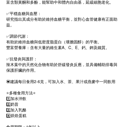
富含類黃酮和多酚，能幫助中和體內自由基，延緩細胞老化。
✅平穩血糖與血壓：
研究指出其成分有助於維持血糖平衡，並對心血管健康有正面助
益。
✅調節代謝：
有助於維持血糖與低密度脂蛋白（壞膽固醇）的平衡。
豐富營養庫：含有大量的維生素A、C、E、鈣、鉀及鐵質。
✅抗發炎與護肝：
辣木葉中的天然化合物有助於舒緩發炎反應，並具備輔助排毒與
保護肝臟的作用。
💟建議每日食用2-6克，可加入水、茶、果汁或燕麥中一同飲用
⭐️多種食用方法⭐️
1️⃣加水沖飲
2️⃣奶昔
3️⃣加入乳酪
4️⃣烘焙蛋糕
食用期限：1年以上