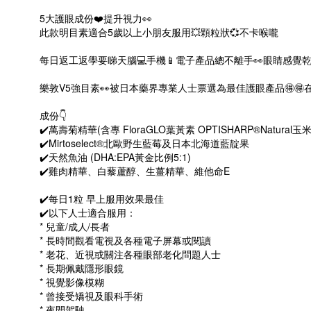
5大護眼成份❤️提升視力👀
此款明目素適合5歲以上小朋友服用💥顆粒狀💞不卡喉嚨
每日返工返學要睇天腦💻手機📱電子產品總不離手👀眼睛感覺乾乾地
樂敦V5強目素👀被日本藥界專業人士票選為最佳護眼產品🉐🉐
成份👇
✔️萬壽菊精華(含專 FloraGLO葉黃素 OPTISHARP®️Natural玉
✔️Mirtoselect®️北歐野生藍莓及日本北海道藍靛果
✔️天然魚油 (DHA:EPA黃金比例5:1)
✔️雞肉精華、白藜蘆醇、生薑精華、維他命E
✔️每日1粒 早上服用效果最佳
✔️以下人士適合服用：
* 兒童/成人/長者
* 長時間觀看電視及各種電子屏幕或閱讀
* 老花、近視或關注各種眼部老化問題人士
* 長期佩戴隱形眼鏡
* 視覺影像模糊
* 曾接受矯視及眼科手術
* 夜間駕駛