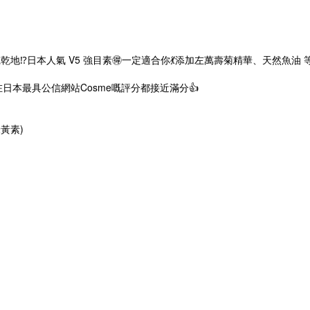
⁉️日本人氣 V5 強目素🉐一定適合你💃添加左萬壽菊精華、天然魚油 等
在日本最具公信網站Cosme嘅評分都接近滿分👍
米黃素)