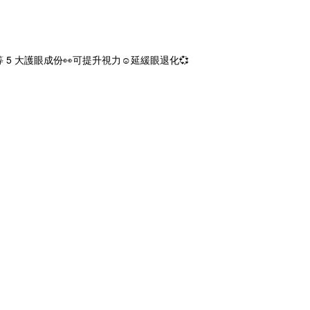
 5 大護眼成份👀可提升視力☺️延緩眼退化💞