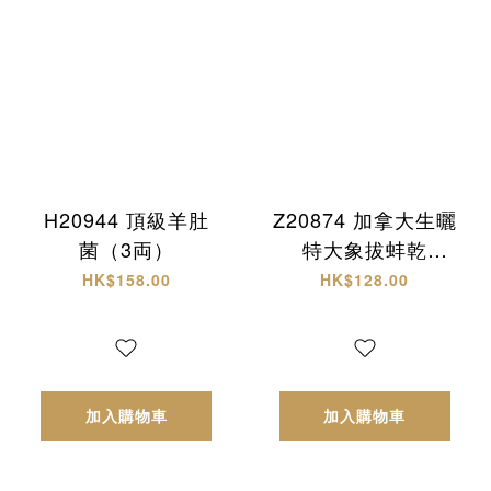
H20944 頂級羊肚
Z20874 加拿大生曬
菌（3両）
特大象拔蚌乾
(L)+西非原隻有腌
HK$158.00
HK$128.00
響螺 頂級海味雙拼
禮盒✨
加入購物車
加入購物車