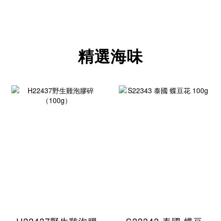
精選海味
H22437野生雞泡膠
S22343 泰國 蝶豆