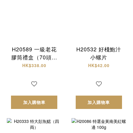
H20589 一級老花
H20532 好棧鮑汁
膠筒禮盒（70頭約
小螺片
18-20隻）
HK$338.00
HK$42.00
加入購物車
加入購物車