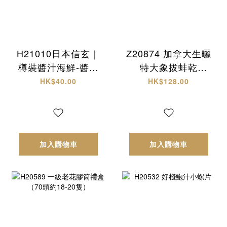
H21010日本信玄｜
Z20874 加拿大生曬
樽裝醬汁海鮮-醬油
特大象拔蚌乾
螺肉
(L)+西非原隻有腌
HK$40.00
HK$128.00
響螺 頂級海味雙拼
禮盒✨
加入購物車
加入購物車