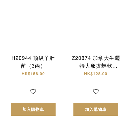
H20944 頂級羊肚
Z20874 加拿大生曬
菌（3両）
特大象拔蚌乾
(L)+西非原隻有腌
HK$158.00
HK$128.00
響螺 頂級海味雙拼
禮盒✨
加入購物車
加入購物車