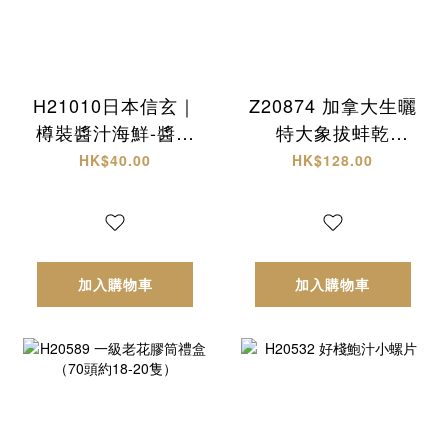
H21010日本信玄｜
Z20874 加拿大生曬
樽裝醬汁海鮮-醬油
特大象拔蚌乾
螺肉
(L)+西非原隻有腌
HK$40.00
HK$128.00
響螺 頂級海味雙拼
禮盒✨
加入購物車
加入購物車