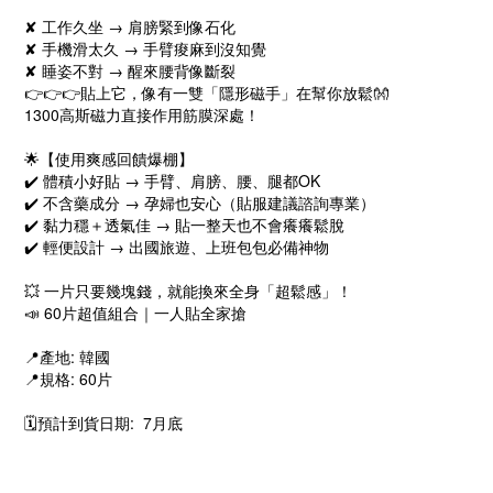
✘ 工作久坐 → 肩膀緊到像石化
✘ 手機滑太久 → 手臂痠麻到沒知覺
✘ 睡姿不對 → 醒來腰背像斷裂
👉👉👉貼上它，像有一雙「隱形磁手」在幫你放鬆👐
1300高斯磁力直接作用筋膜深處！
🌟【使用爽感回饋爆棚】
✔️ 體積小好貼 → 手臂、肩膀、腰、腿都OK
✔️ 不含藥成分 → 孕婦也安心（貼服建議諮詢專業）
✔️ 黏力穩＋透氣佳 → 貼一整天也不會癢癢鬆脫
✔️ 輕便設計 → 出國旅遊、上班包包必備神物
💥 一片只要幾塊錢，就能換來全身「超鬆感」！
📣 60片超值組合｜一人貼全家搶
📍產地: 韓國
📍規格: 60片
🗓預計到貨日期: 7月底