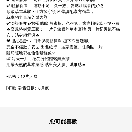
✔️ 輕鬆保養｜ 運動不足、久坐族、愛吃油膩者的好物
頂級草本萃取・全方位守護 科學調配漢方精華，
草本的力量深入體內👌
✔️溫熱修護 ✔️輕盈體態 熬夜族、久坐族、宮寒怕冷族不得不買
🔥高規格材質工藝： 一片是鎖膠的草本膏體 另一片是透氣不織
布，貼身超舒適🔥
🧡 貼心設計 × 日常保養超簡單 撕下不留殘膠、
完全不傷肚子表面 出差旅行、居家養護、睡前貼一片
隨時隨地都在偷偷變輕盈✨
🌿 每天一片，感受身體輕鬆無負擔
用最天然的草本溫感 貼出美人肌、纖細感🔥
▪️規格：10片／盒
🗓️預計到貨日期: 8月底
您可能喜歡...