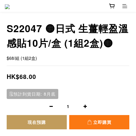
S22047 🟡日式 生薑輕盈溫
感貼10片/盒 (1組2盒)🟡
$68/組 (1組2盒)
HK$68.00
🗓️預計到貨日期: 8月底
現在預購
立即購買