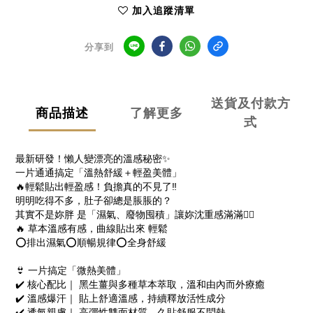
加入追蹤清單
分享到
送貨及付款方
商品描述
了解更多
式
最新研發！懶人變漂亮的溫感秘密✨
一片通通搞定「溫熱舒緩＋輕盈美體」
🔥輕鬆貼出輕盈感！負擔真的不見了‼️
明明吃得不多，肚子卻總是脹脹的？
其實不是妳胖 是「濕氣、廢物囤積」讓妳沈重感滿滿😮‍💨
🔥 草本溫感有感，曲線貼出來 輕鬆
⭕排出濕氣⭕順暢規律⭕全身舒緩
👙 一片搞定「微熱美體」
✔️ 核心配比｜ 黑生薑與多種草本萃取，溫和由內而外療癒
✔️ 溫感爆汗｜ 貼上舒適溫感，持續釋放活性成分
✔️ 透氣親膚｜ 高彈性雙面材質，久貼舒服不悶熱