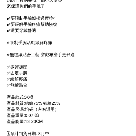
來保護你們的手腕了
✔️要限制手腕韌帶過度拉扯
✔️要緩解手腕疼痛幫助恢復
✔️還要穿戴舒適
⭐️限制手腕活動緩解疼痛
⭐️無縫線貼合工藝 穿戴布磨手更舒適
✅微彈加壓
✅固定手腕
✅緩解疼痛
✅無縫貼合
產品款式:米橙
產品材質:錦綸75% 氨綸25%
產品尺碼:均碼（左右通用）
產品重量:0.07KG
產品腕圍:13-23CM
🗓️預計到貨日期: 8月中