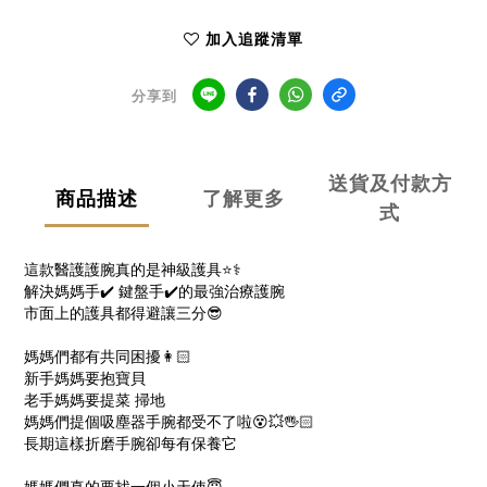
加入追蹤清單
分享到
送貨及付款方
商品描述
了解更多
式
這款醫護護腕真的是神級護具⭐️⚕️
解決媽媽手✔️ 鍵盤手✔️的最強治療護腕
市面上的護具都得避讓三分😎
媽媽們都有共同困擾👩🏻
新手媽媽要抱寶貝
老手媽媽要提菜 掃地
媽媽們提個吸塵器手腕都受不了啦😵💥🖐🏻
長期這樣折磨手腕卻每有保養它
媽媽們真的要找一個小天使😇