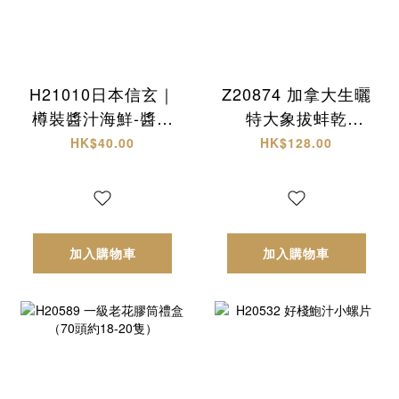
H21010日本信玄｜
Z20874 加拿大生曬
樽裝醬汁海鮮-醬油
特大象拔蚌乾
螺肉
(L)+西非原隻有腌
HK$40.00
HK$128.00
響螺 頂級海味雙拼
禮盒✨
加入購物車
加入購物車