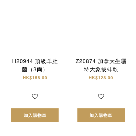
H20944 頂級羊肚
Z20874 加拿大生曬
菌（3両）
特大象拔蚌乾
(L)+西非原隻有腌
HK$158.00
HK$128.00
響螺 頂級海味雙拼
禮盒✨
加入購物車
加入購物車