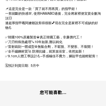
📌這是完全是一款「買了就不用再買」的指甲鉗！
一剪就斷的快感💯, 使用HAMABO過後，完全將家裡便宜貨全數淘
汰💥
連超厚指甲嘅阿嬤都說剪得很順💕現在完全是家裡不可或缺的好
物💪
✅韓國100%原廠製造💎真正韓國工藝，非廉價代工！
✅刀刃特殊熱處理🔪10年如新,難以鈍化
✅雷射鑄刻一體成型⚙️無黏合劑，不鬆脫、不變形、不裂開！
✅全不鏽鋼材質🚀 防潮抗鏽，就算放浴室，依然如新！
✅9.1cm人體工學設計💪–手感極佳不費力，腳趾甲也能輕鬆剪！
🗓️預計到貨日期: 5月中
您可能喜歡...