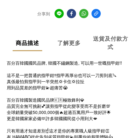
分享到
送貨及付款方
商品描述
了解更多
式
百分百韓國國民品牌, 韓國不鏽鋼製造, 可以用一世嘅指甲鉗!!
這不是一把普通的指甲鉗‼️指甲再厚㊙️也可以一刀剪到底🔪
真係最怕剪指甲到一半突然💢卡住💢拉扯
用到品質差的指甲鉗💫超痛苦😭
百分百韓國製造國民品牌🇰🇷極致鋒利💎
品質完全無可挑剔💕讓剪指甲從此變享受而不是折磨💯
全球銷量突破50,000,000個🔥超過百萬用戶一致好評🌟
更是韓國家家必備🫶許多韓國國民從小用到大💋
只有用過才知道差別☝️這才是你的專業職人級指甲鉗👏
有 HAMABO從此告別劣質指甲鉗💫顛覆你的剪甲體驗👍