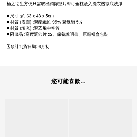
極之衞生方便只需取出調節墊片即可全枕放入洗衣機徹底洗淨
◾ 尺寸 :約 63 x 43 x 5cm
◾ 材質 (表面) :聚酯纖維 95% 聚氨酯 5%
◾ 材質 (填充) :聚乙烯中空管
◾ 附屬品 :高度調節片 x2、保養說明書、原廠禮盒包裝
🗓️預計到貨日期: 6月初
您可能喜歡...