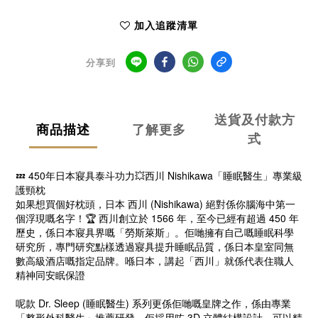
加入追蹤清單
分享到
送貨及付款方
商品描述
了解更多
式
💤 450年日本寢具泰斗功力💥西川 Nishikawa「睡眠醫生」專業級
護頸枕
如果想買個好枕頭，日本 西川 (Nishikawa) 絕對係你腦海中第一
個浮現嘅名字！🏆 西川創立於 1566 年，至今已經有超過 450 年
歷史，係日本寢具界嘅「勞斯萊斯」。佢哋擁有自己嘅睡眠科學
研究所，專門研究點樣透過寢具提升睡眠品質，係日本皇室同無
數高級酒店嘅指定品牌。喺日本，講起「西川」就係代表住職人
精神同安眠保證
呢款 Dr. Sleep (睡眠醫生) 系列更係佢哋嘅皇牌之作，係由專業
「整形外科醫生」推薦研發。佢採用咗 3D 立體結構設計，可以精