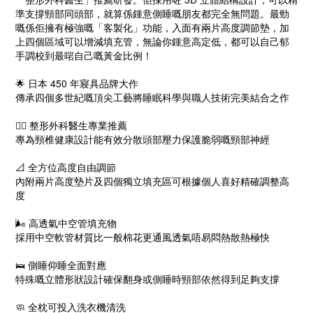
準支撐頸部同頭部，就算係鍾意側睡嘅朋友都完全無問題。最勁
嘅係佢擁有極強嘅「客製化」功能，入面有兩片高度調節墊，加
上四個區域可以增減填充管，無論你鍾意高定低，都可以自己郁
手調校到最啱自己嘅黃金比例！
🌟 日本 450 年寢具品牌大作
傳承四個多世紀嘅頂尖工藝將睡眠科學與職人技術完美結合之作
👨‍⚕️ 整形外科醫生專業推薦
專為頸椎健康設計能有效分散頭部壓力保護脆弱嘅頸部神經
📐 全方位高度自由調節
內附兩片高度墊片及四個獨立填充區可根據個人喜好精確調整高
度
🌬️ 高透氣中空管填充物
採用中空軟管材質比一般棉花更通風透氣唔易悶熱散熱極快
🛌 側睡仰睡全面對應
特殊嘅立體形狀設計確保翻身或側睡時頸部依然得到足夠支撐
🧼 全枕可投入洗衣機清洗