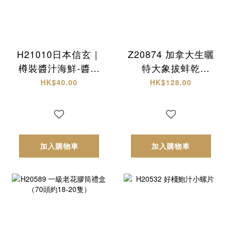
H21010日本信玄｜
Z20874 加拿大生曬
樽裝醬汁海鮮-醬油
特大象拔蚌乾
螺肉
(L)+西非原隻有腌
HK$40.00
HK$128.00
響螺 頂級海味雙拼
禮盒✨
加入購物車
加入購物車