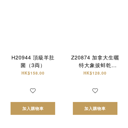
H20944 頂級羊肚
Z20874 加拿大生曬
菌（3両）
特大象拔蚌乾
(L)+西非原隻有腌
HK$158.00
HK$128.00
響螺 頂級海味雙拼
禮盒✨
加入購物車
加入購物車