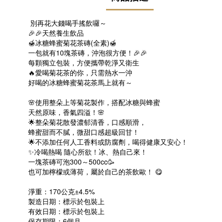
別再花大錢喝手搖飲囉～
🎉🎉天然養生飲品
🍯冰糖蜂蜜菊花茶磚(全素)🍯
一包就有10塊茶磚，沖泡很方便！🎉🎉
每顆獨立包裝，方便攜帶乾淨又衛生
🔥愛喝菊花茶的你，只需熱水一沖
好喝的冰糖蜂蜜菊花茶馬上就有～
🌸使用整朵上等菊花製作，搭配冰糖與蜂蜜
天然原味，香氣四溢！🌸
🌟整朵菊花散發濃郁清香，口感順滑，
蜂蜜甜而不膩，微甜口感超級回甘！
🌟不添加任何人工香料或防腐劑，喝得健康又安心！
✨冷喝熱喝 隨心所欲！冰、熱自己來！
一塊茶磚可泡300～500cc🥳
也可加檸檬或薄荷，屬於自己的茶飲歐！ 😋
淨重：170公克±4.5%
製造日期：標示於包裝上
有效日期：標示於包裝上
保存期限：6個月