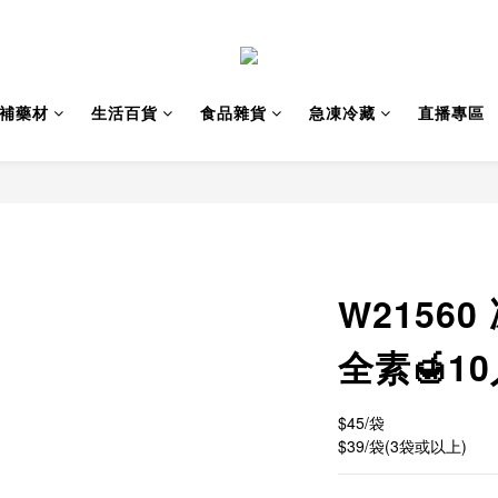
補藥材
生活百貨
食品雜貨
急凍冷藏
直播專區
W2156
全素🍯1
$45/袋 
$39/袋(3袋或以上)