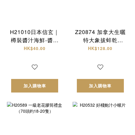
H21010日本信玄｜
Z20874 加拿大生曬
樽裝醬汁海鮮-醬油
特大象拔蚌乾
螺肉
(L)+西非原隻有腌
HK$40.00
HK$128.00
響螺 頂級海味雙拼
禮盒✨
加入購物車
加入購物車