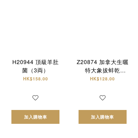
H20944 頂級羊肚
Z20874 加拿大生曬
菌（3両）
特大象拔蚌乾
(L)+西非原隻有腌
HK$158.00
HK$128.00
響螺 頂級海味雙拼
禮盒✨
加入購物車
加入購物車