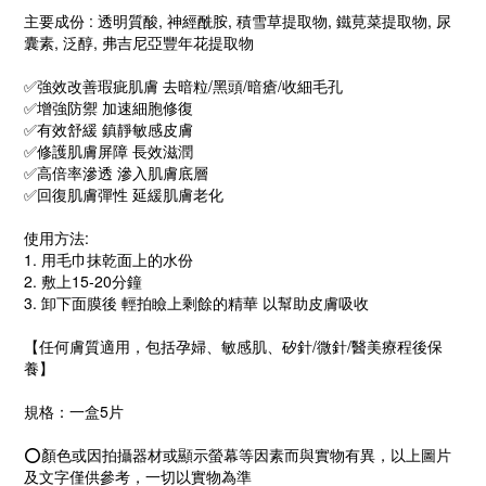
主要成份 : 透明質酸, 神經酰胺, 積雪草提取物, 鐵莧菜提取物, 尿
囊素, 泛醇, 弗吉尼亞豐年花提取物
✅強效改善瑕疵肌膚 去暗粒/黑頭/暗瘡/收細毛孔
✅增強防禦 加速細胞修復
✅有效舒緩 鎮靜敏感皮膚
✅修護肌膚屏障 長效滋潤
✅高倍率滲透 滲入肌膚底層
✅回復肌膚彈性 延緩肌膚老化
使用方法:
1. 用毛巾抹乾面上的水份
2. 敷上15-20分鐘
3. 卸下面膜後 輕拍瞼上剩餘的精華 以幫助皮膚吸收
【任何膚質適用，包括孕婦、敏感肌、矽針/微針/醫美療程後保
養】
規格：一盒5片
⭕顏色或因拍攝器材或顯示螢幕等因素而與實物有異，以上圖片
及文字僅供參考，一切以實物為準