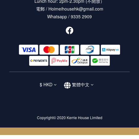
Lunch hour: 2pm-2.30pm (不開放）
電郵 / Hoimeihousehk@gmail.com
Whatsapp / 9335 2909
$
HKD
繁體中文
Copyright© 2020 Kerrie House Limited