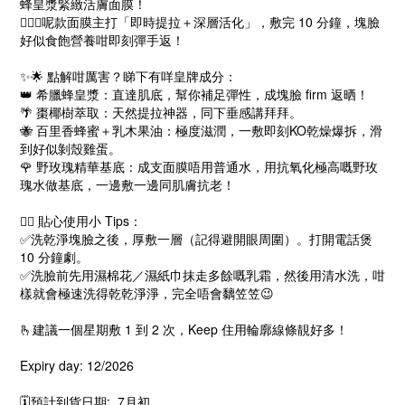
蜂皇漿緊緻活膚面膜！
💁🏻‍♀️呢款面膜主打「即時提拉＋深層活化」，敷完 10 分鐘，塊臉
好似食飽營養咁即刻彈手返！
✨🌟 點解咁厲害？睇下有咩皇牌成分：
👑 希臘蜂皇漿：直達肌底，幫你補足彈性，成塊臉 firm 返晒！
🌴 棗椰樹萃取：天然提拉神器，同下垂感講拜拜。
🐝 百里香蜂蜜＋乳木果油：極度滋潤，一敷即刻KO乾燥爆拆，滑
到好似剝殼雞蛋。
🌹 野玫瑰精華基底：成支面膜唔用普通水，用抗氧化極高嘅野玫
瑰水做基底，一邊敷一邊同肌膚抗老！
💆‍♀️ 貼心使用小 Tips：
✅洗乾淨塊臉之後，厚敷一層（記得避開眼周圍）。打開電話煲
10 分鐘劇。
✅洗臉前先用濕棉花／濕紙巾抹走多餘嘅乳霜，然後用清水洗，咁
樣就會極速洗得乾乾淨淨，完全唔會黐笠笠😉
🫰建議一個星期敷 1 到 2 次，Keep 住用輪廓線條靚好多！
Expiry day: 12/2026
🗓️預計到貨日期: 7月初