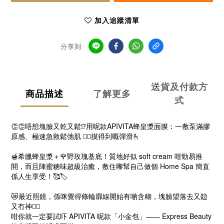
加入追蹤清單
分享到
送貨及付款方
商品描述
了解更多
式
👏👏唔想塊臉又乾又鬆⁉️用呢款APIVITA蜂皇漿面膜：一敷泵滿膠
原感、極速急救鬆弛肌 💆‍♀️摸得到嘅彈滑🫰
🍯希臘蜂皇漿＋🌹野玫瑰基底！質地好似 soft cream 咁勁易推
開，而且陣蜜糖味超級治癒，敷住嚟幫自己做個 Home Spa 簡直
係人生享受！🥰🏷️
😿最近照鏡，係咪覺得條輪廓線開始有啲含糊，塊臉望落去又攰
又冇神😮‍💨
咁你就一定要試吓 APIVITA 呢款「小金包」—— Express Beauty