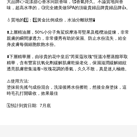
大品牌👉花漾甜心香水同款香味，🥰香氣持久。不論質地與香
味，超高水準的，🧐完全媲美做SPA的頂級貴婦品牌貴婦品牌👍。
💧質地的1️⃣：1️⃣黃金比例成份，水油分離狀態🧪
⬆️上層精油層，50%小分子角鯊烷摩洛哥堅果及檻欖油提煉，非常
親膚的瞬間滲透力，非常優秀有助於保濕、防止水份流失，給全
身皮膚每個細胞飲飽水份。
⬇️下層精華層，由珍貴的花中皇后"芮茱蔻玫瑰"恆溫冷壓蒸餾萃取
精華，含有豐富抗氧化劑緩解肌膚乾燥老化，保濕滋潤緩解細紋
透亮肌膚密集滋養~玫瑰花調的香氣，久久不散，真是迷人極緻。
⚠️使用方法:
塗抹前先搖勻成份混合，洗澡後將水份擦乾，然後全身塗抹，這
時毛孔打開吸收，效果最佳
🗓️預計到貨日期: 7月底