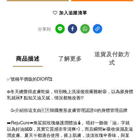
加入追蹤清單
分享到
送貨及付款方
商品描述
了解更多
式
✅號稱平價版的DIOR🥰
❄️冬天總覺得皮膚乾燥，特別晚上洗澡後痕癢難耐😩，以為搽身體
乳就🆗❓ 點知又油又膩，情況都無改善⁉️
🥳介紹你這支由🇰🇷韓國整形皮膚管理認證©️的身體管理品牌
➡️RejuCure⬅️角鯊烷玫瑰修護潤體油🧴。唔好一聽個「油」字就
以為好油膩❎，其實它質感非常清爽💨，而且瞬間💫吸收保濕及滋
潤皮膚。夏天🌞都適合使用，搽上肌膚，淡淡玫瑰🌹香味，與某