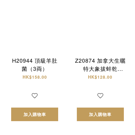
H20944 頂級羊肚
Z20874 加拿大生曬
菌（3両）
特大象拔蚌乾
(L)+西非原隻有腌
HK$158.00
HK$128.00
響螺 頂級海味雙拼
禮盒✨
加入購物車
加入購物車