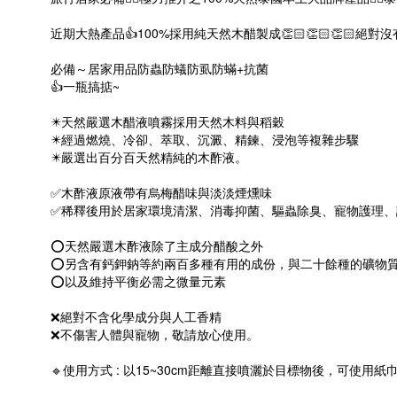
近期大熱產品👍100%採用純天然木醋製成👏🏻👏🏻👏🏻
必備～居家用品防蟲防蟻防虱防蟎+抗菌
👍一瓶搞掂~
✴️天然嚴選木醋液噴霧採用天然木料與稻穀
✴️經過燃燒、冷卻、萃取、沉澱、精鍊、浸泡等複雜步驟
✴️嚴選出百分百天然精純的木酢液。
✅木酢液原液帶有烏梅醋味與淡淡煙燻味
✅稀釋後用於居家環境清潔、消毒抑菌、驅蟲除臭、寵物護理、
⭕天然嚴選木酢液除了主成分醋酸之外
⭕另含有鈣鉀鈉等約兩百多種有用的成份，與二十餘種的礦物
⭕以及維持平衡必需之微量元素
❌絕對不含化學成分與人工香精
❌不傷害人體與寵物，敬請放心使用。
🔹使用方式 : 以15~30cm距離直接噴灑於目標物後，可