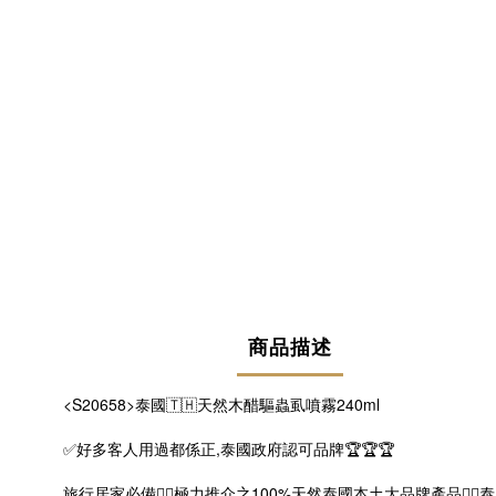
商品描述
<S20658>泰國🇹🇭天然木醋驅蟲虱噴霧240ml
✅好多客人用過都係正,泰國政府認可品牌🏆🏆🏆
旅行居家必備👍🏻極力推介之100%天然泰國本土大品牌產品👍🏻