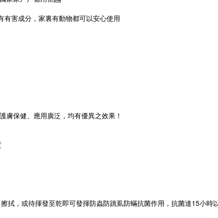
絕對沒有有害成分，家裏有動物都可以安心使用
護膚保健、應用廣泛，均有優異之效果！
質
使用紙巾擦拭，或待揮發至乾即可發揮防蟲防跳虱防蟎抗菌作用，抗菌達15小時