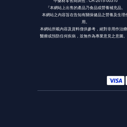
中藥材零售商牌照 : CR-2015-00310
『本網站上出售的產品乃食品或營養補充品。
本網站之內容旨在告知有關保健品之營養及生理
用。
本網站所載內容及資料僅供參考，絕對非用作治
醫療或預防任何疾病，並無作為專業意見之意圖