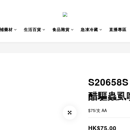
補藥材
生活百貨
食品雜貨
急凍冷藏
直播專區
S20658
醋驅蟲虱噴
$75/支 AA
HK$75.00