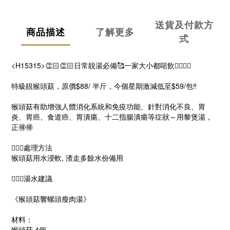
送貨及付款方
商品描述
了解更多
式
<H15315>👏🏻👏🏻日常靚湯必備🥰一家大小都啱飲👍🏻👍🏻
特級靚猴頭菇，原價$88/ 半斤，今個星期激減低至$59/包‼️
猴頭菇有助增強人體消化系統和免疫功能、針對消化不良、胃
炎、胃癌、食道癌、胃潰瘍、十二指腸潰瘍等症狀～用黎煲湯，
正🉐🉐
💁🏻‍♀️處理方法
猴頭菇用水浸軟, 渣走多餘水份備用
💁🏻‍♀️湯水建議
《猴頭菇響螺頭瘦肉湯》
材料：
猴頭菇 4個