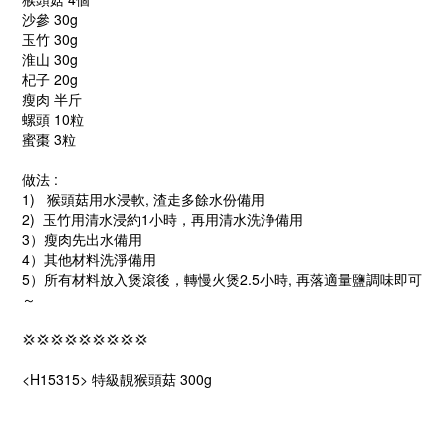
沙參 30g
玉竹 30g
淮山 30g
杞子 20g
瘦肉 半斤
螺頭 10粒
蜜棗 3粒
做法 :
1) 猴頭菇用水浸軟, 渣走多餘水份備用
2) 玉竹用清水浸約1小時，再用清水洗浄備用
3）瘦肉先出水備用
4）其他材料洗淨備用
5）所有材料放入煲滾後，轉慢火煲2.5小時, 再落適量鹽調味即可
～
💢💢💢💢💢💢💢💢💢
<H15315>
特級靚猴頭菇 300g