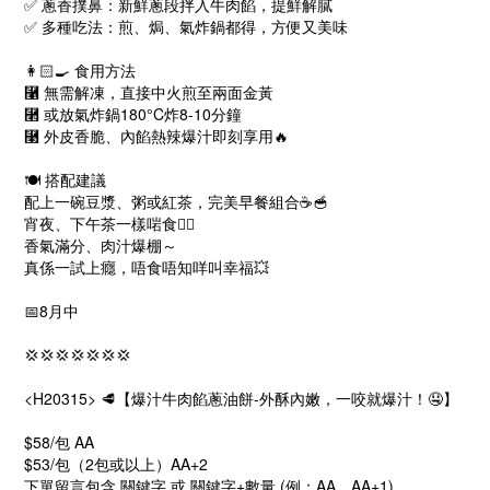
✅
蔥香撲鼻：新鮮蔥段拌入牛肉餡，提鮮解膩
✅
多種吃法：煎、焗、氣炸鍋都得，方便又美味
👩🏻‍🍳
食用方法
⿡ 無需解凍，直接中火煎至兩面金黃
⿢ 或放氣炸鍋180°C炸8-10分鐘
⿣ 外皮香脆、內餡熱辣爆汁即刻享用
🔥
🍽
搭配建議
配上一碗豆漿、粥或紅茶，完美早餐組合
☕
🥣
宵夜、下午茶一樣啱食
👍🏻
香氣滿分、肉汁爆棚～
真係一試上癮，唔食唔知咩叫幸福
💥
📅
8月中
💢
💢
💢
💢
💢
💢
💢
<H20315>
🥩
【爆汁牛肉餡蔥油餅-外酥內嫩，一咬就爆汁！
🤤
】
$58/包 AA
$53/包（2包或以上）AA+2
下單留言包含 關鍵字 或 關鍵字+數量 (例：AA、AA+1)