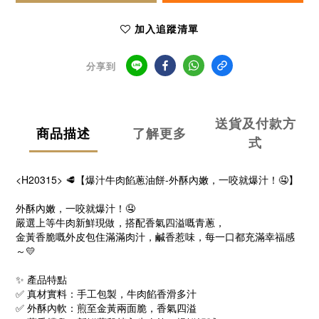
加入追蹤清單
分享到
送貨及付款方
商品描述
了解更多
式
<H20315>
🥩
【爆汁牛肉餡蔥油餅-外酥內嫩，一咬就爆汁！
🤤
】
外酥內嫩，一咬就爆汁！
🤤
嚴選上等牛肉新鮮現做，搭配香氣四溢嘅青蔥，
金黃香脆嘅外皮包住滿滿肉汁，鹹香惹味，每一口都充滿幸福感
～
💛
✨
產品特點
✅
真材實料：手工包製，牛肉餡香滑多汁
✅
外酥內軟：煎至金黃兩面脆，香氣四溢